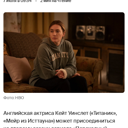
7 июля в 09:54
2
мин на чтение
Фото: HBO
Английская актриса Кейт Уинслет («Титаник»,
«Мейр из Исттауна») может присоединиться