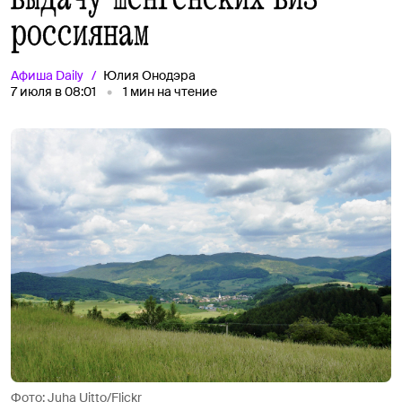
россиянам
Афиша
Daily
Юлия Онодэра
7 июля в 08:01
1
мин на чтение
Фото: Juha Uitto/Flickr