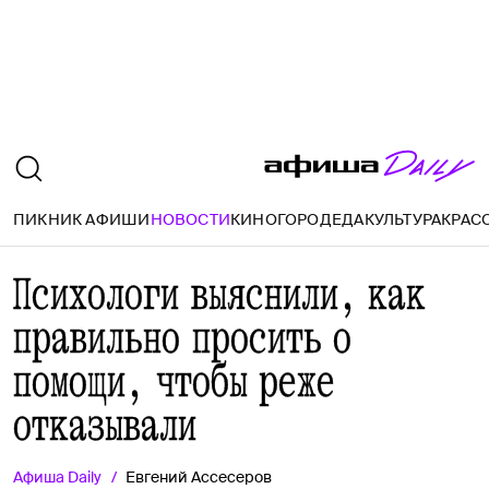
ПИКНИК АФИШИ
НОВОСТИ
КИНО
ГОРОД
ЕДА
КУЛЬТУРА
КРАС
Психологи выяснили, как
правильно просить о
помощи, чтобы реже
отказывали
Афиша
Daily
Евгений Ассесеров