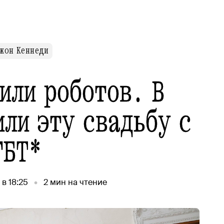
жон Кеннеди
или роботов. В
или эту свадьбу с
ГБТ*
 в 18:25
2
мин на чтение