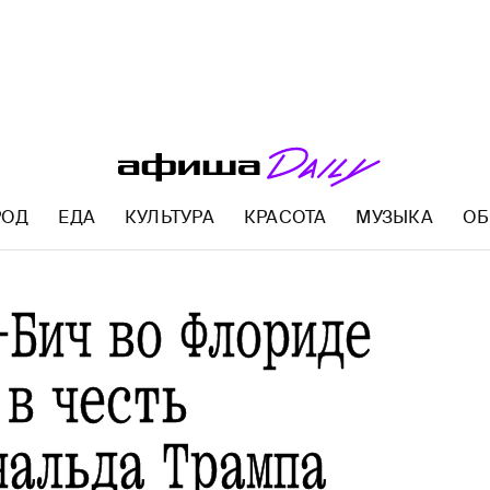
РОД
ЕДА
КУЛЬТУРА
КРАСОТА
МУЗЫКА
ОБ
AFISHA.RU
-Бич во Флориде
 в честь
нальда Трампа