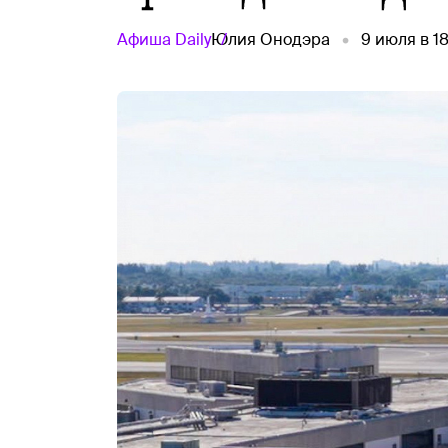
Афиша
Daily
Юлия Онодэра
9 июля в 1