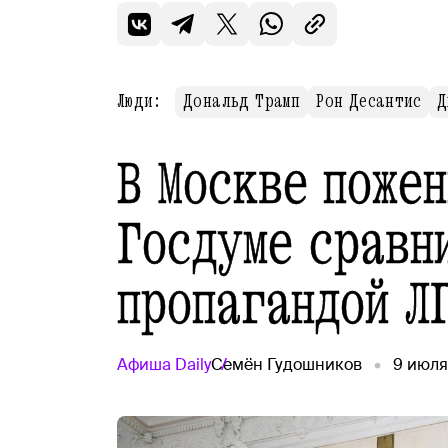
Люди:
Дональд Трамп
Рон Десантис
Д
В Москве пожен
Госдуме сравн
пропагандой Л
Афиша
Daily
Семён Гудошников
9 июля