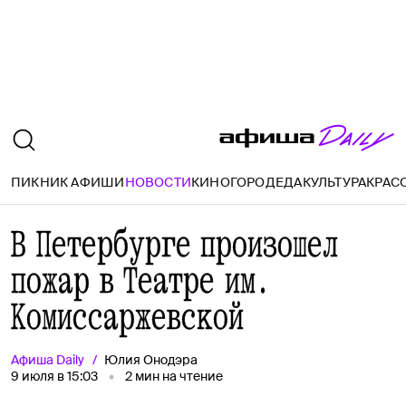
ПИКНИК АФИШИ
НОВОСТИ
КИНО
ГОРОД
ЕДА
КУЛЬТУРА
КРАС
В Петербурге произошел
пожар в Театре им.
Комиссаржевской
Афиша
Daily
Юлия Онодэра
9 июля в 15:03
2
мин на чтение