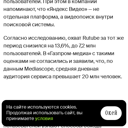
пользователей. При этом в компании
напоминают, что «Яндекс Видео» — не
отдельная платформа, а видеопоиск внутри
поисковой системы.
Согласно исследованию, охват Rutube за тот же
период снизился на 13,6%, до 7,2 млн
пользователей. В «Газпром-медиа» с такими
оценками не согласились и заявили, что, по
данным Mediascope, средняя дневная
аудитория сервиса превышает 20 млн человек.
Эксперты связывают устойчивую популярность
На сайте используются cookies.
YouTube с привычками аудитории и качеством
Окей
Продолжая использовать сайт, вы
контента. По их словам, все больше
принимаете
условия
пользователей узнают способы обхода