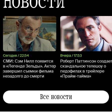
Новости
Сегодня / 22:54
Вчера / 17:53
СМИ: Сэм Нилл появится
Роберт Паттинсон создае
в «Легенде Зельды». Актер
скандальное телешоу о
завершил съемки фильма
педофилах в трейлере
незадолго до смерти
«Прайм-тайма»
Все новости