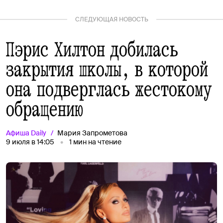
СЛЕДУЮЩАЯ НОВОСТЬ
Пэрис Хилтон добилась
закрытия школы, в которой
она подверглась жестокому
обращению
Афиша
Daily
Мария Запрометова
9 июля в 14:05
1
мин на чтение