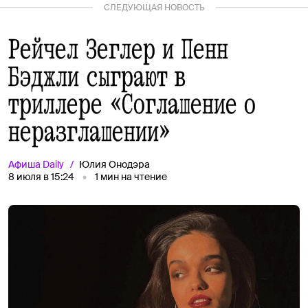
СЛЕДУЮЩАЯ НОВОСТЬ
Рейчел Зеглер и Пенн
Бэджли сыграют в
триллере «Соглашение о
неразглашении»
Афиша
Daily
Юлия Онодэра
8 июля в 15:24
1
мин на чтение