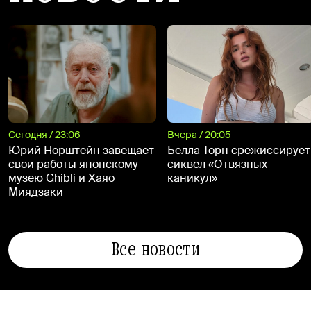
Сегодня / 23:06
Вчера / 20:05
Юрий Норштейн завещает
Белла Торн срежиссирует
свои работы японскому
сиквел «Отвязных
музею Ghibli и Хаяо
каникул»
Миядзаки
Все новости