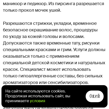
маникюр и педикюр. Из пирсинга разрешается
только прокол мочек ушей.
Разрешаются стрижки, укладки, временное
безопасное окрашивание волос, процедуры
по уходу за кожей головы и волосами.
Допускаются также временные тату, рисунки
специальными красками и грим. Услуги должны
оказываться только с применением
специальной детской косметики и натуральных
красок. Специалист может использовать
только гипоаллергенные составы, без сильных
ароматизаторов или сенсибилизаторов.
На сайте используются cookies.
Окей
Спа-программы, согласно стандарту, детям
Продолжая использовать сайт, вы
принимаете
условия
проходить можно. При этом при оказании услуг
для кожи лица не должны использоваться