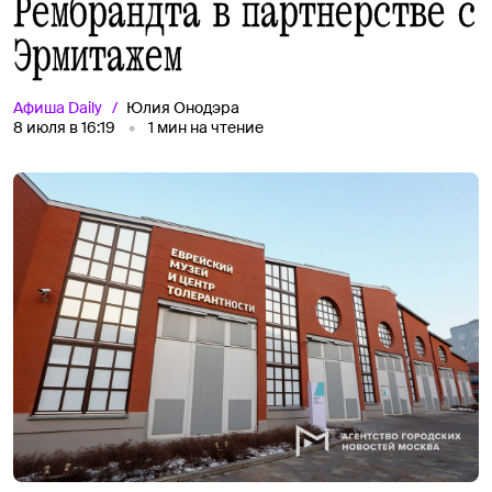
Рембрандта в партнерстве с
Эрмитажем
Афиша
Daily
Юлия Онодэра
8 июля в 16:19
1
мин на чтение