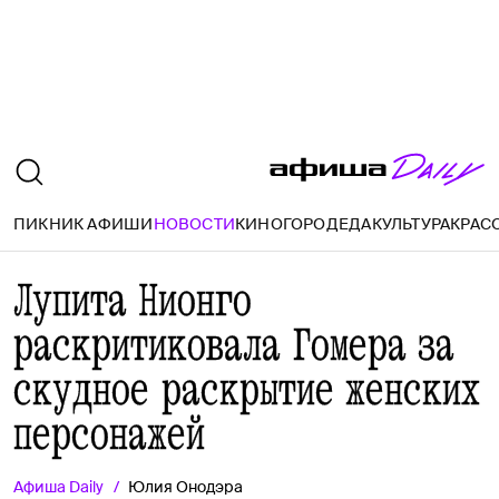
ПИКНИК АФИШИ
НОВОСТИ
КИНО
ГОРОД
ЕДА
КУЛЬТУРА
КРАС
Лупита Нионго
раскритиковала Гомера за
скудное раскрытие женских
персонажей
Афиша
Daily
Юлия Онодэра