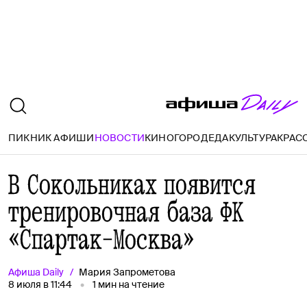
ПИКНИК АФИШИ
НОВОСТИ
КИНО
ГОРОД
ЕДА
КУЛЬТУРА
КРАС
В Сокольниках появится
тренировочная база ФК
«Спартак-Москва»
Афиша
Daily
Мария Запрометова
8 июля в 11:44
1
мин на чтение