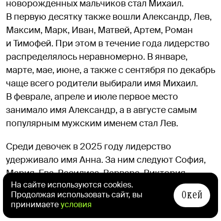
новорожденных мальчиков стал Михаил.
В первую десятку также вошли Александр, Лев,
Максим, Марк, Иван, Матвей, Артем, Роман
и Тимофей. При этом в течение года лидерство
распределялось неравномерно. В январе,
марте, мае, июне, а также с сентября по декабрь
чаще всего родители выбирали имя Михаил.
В феврале, апреле и июле первое место
занимало имя Александр, а в августе самым
популярным мужским именем стал Лев.
Среди девочек в 2025 году лидерство
удерживало имя Анна. За ним следуют София,
Мария, Ева, Василиса, Варвара, Виктория,
На сайте используются cookies.
Александра, Полина и Алиса. Если смотреть
Окей
Продолжая использовать сайт, вы
на распределение по месяцам, то в январе
принимаете
условия
самым популярным женским именем стала