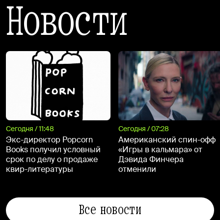
Новости
Сегодня / 11:48
Сегодня / 07:28
Экс-директор Popcorn
Американский спин-офф
Books получил условный
«Игры в кальмара» от
срок по делу о продаже
Дэвида Финчера
квир-литературы
отменили
Все новости