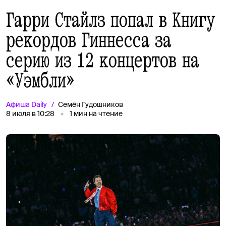
Гарри Стайлз попал в Книгу
рекордов Гиннесса за
серию из 12 концертов на
«Уэмбли»
Афиша
Daily
Семён Гудошников
8 июля в 10:28
1
мин на чтение