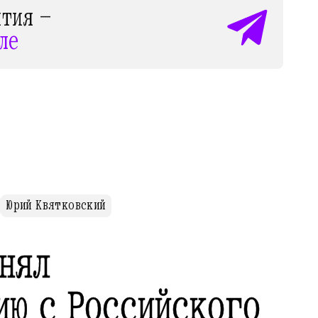
ытия —
ле
Юрий Квятковский
снял
ию с Российского