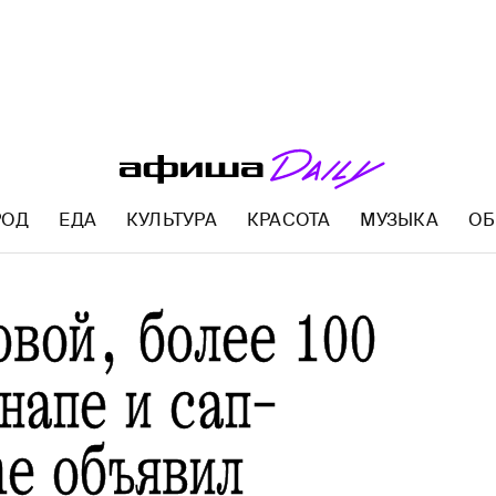
РОД
ЕДА
КУЛЬТУРА
КРАСОТА
МУЗЫКА
ОБ
AFISHA.RU
овой, более 100
напе и сап-
ne объявил