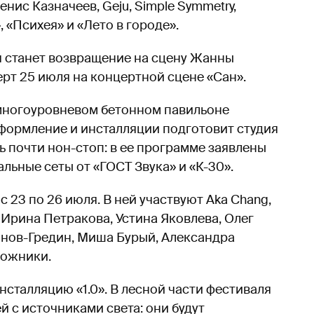
Денис Казначеев, Geju, Simple Symmetry,
, «Психея» и «Лето в городе».
я станет возвращение на сцену Жанны
ерт 25 июля на концертной сцене «Сан».
в многоуровневом бетонном павильоне
оформление и инсталляции подготовит студия
ать почти нон-стоп: в ее программе заявлены
льные сеты от «ГОСТ Звука» и «К-30».
23 по 26 июля. В ней участвуют Aka Chang,
, Ирина Петракова, Устина Яковлева, Олег
онов-Гредин, Миша Бурый, Александра
дожники.
нсталляцию «1.0». В лесной части фестиваля
й с источниками света: они будут