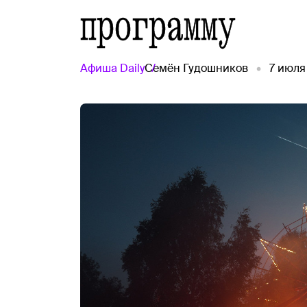
программу
Афиша
Daily
Семён Гудошников
7 июля 