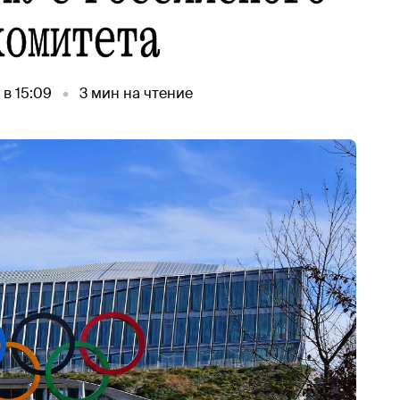
комитета
 в 15:09
3
мин на чтение