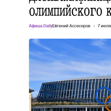
олимпийского 
Афиша
Daily
Евгений Ассесеров
7 июля