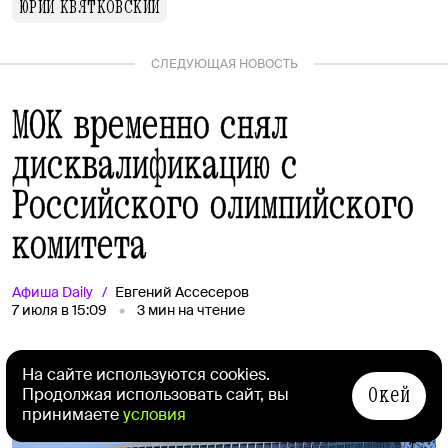
ЮРИЙ КВЯТКОВСКИЙ
СЛЕДУЮЩАЯ НОВОСТЬ
МОК временно снял
дисквалификацию с
Российского олимпийского
комитета
Афиша
Daily
Евгений Ассесеров
7 июля в 15:09
3
мин на чтение
На сайте используются cookies.
Окей
Продолжая использовать сайт, вы
принимаете
условия