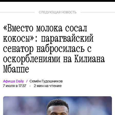
СЛЕДУЮЩАЯ НОВОСТЬ
«Вместо молока сосал
кокосы»: парагвайский
сенатор набросилась с
оскорблениями на Килиана
Мбаппе
Афиша
Daily
Семён Гудошников
7 июля в 17:37
2
мин на чтение