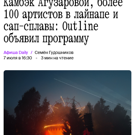
Камбэк Агузаровой, более
100 артистов в лайнапе и
сап-сплавы: Outline
объявил программу
Афиша
Daily
Семён Гудошников
7 июля в 16:30
3
мин на чтение