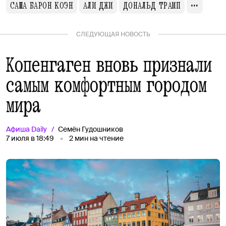
САША БАРОН КОЭН
АЛИ ДЖИ
ДОНАЛЬД ТРАМП
СЛЕДУЮЩАЯ НОВОСТЬ
Копенгаген вновь признали
самым комфортным городом
мира
Афиша
Daily
Семён Гудошников
7 июля в 18:49
2
мин на чтение