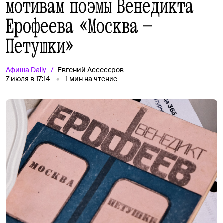
мотивам поэмы Венедикта
Ерофеева «Москва —
Петушки»
Афиша
Daily
Евгений Ассесеров
7 июля в 17:14
1
мин на чтение