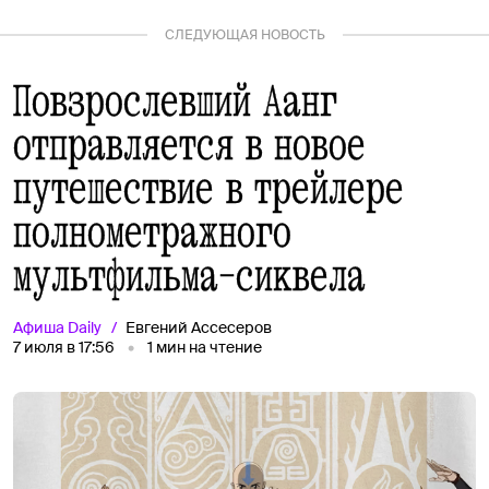
СЛЕДУЮЩАЯ НОВОСТЬ
Повзрослевший Аанг
отправляется в новое
путешествие в трейлере
полнометражного
мультфильма-сиквела
Афиша
Daily
Евгений Ассесеров
7 июля в 17:56
1
мин на чтение