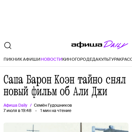
ПИКНИК АФИШИ
НОВОСТИ
КИНО
ГОРОД
ЕДА
КУЛЬТУРА
КРАС
Саша Барон Коэн тайно снял
новый фильм об Али Джи
Афиша
Daily
Семён Гудошников
7 июля в 19:48
1
мин на чтение