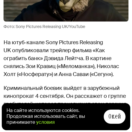
Фото: Sony Pictures Releasing UK/YouTube
На ютуб-канале Sony Pictures Releasing
UK опубликовали трейлер фильма «Как
ограбить банк» Дэвида Лейтча. В картине
снялись Зои Кравиц («Меломанка»), Николас
Холт («Носферату») и Анна Саваи («Сегун»).
Криминальный боевик выйдет в зарубежный
кинопрокат 4 сентября. Он расскажет о группе
грабителей, которая транслирует свои дерзкие
На сайте используются cookies.
преступления в соцсетях. Растущая
Окей
Продолжая использовать сайт, вы
популярность воров ставит их под прицел
принимаете
условия
опытного агента ФБР.