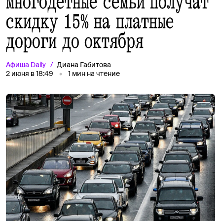
Многодетные семьи получат
скидку 15% на платные
дороги до октября
Афиша
Daily
Диана Габитова
2 июня в 18:49
1
мин на чтение