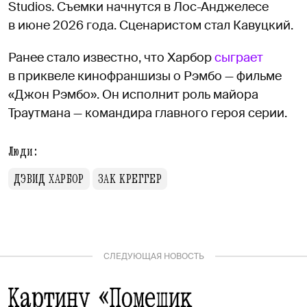
Studios. Съемки начнутся в Лос-Анджелесе
в июне 2026 года. Сценаристом стал Кавуцкий.
Ранее стало известно, что Харбор
сыграет
в приквеле кинофраншизы о Рэмбо — фильме
«Джон Рэмбо». Он исполнит роль майора
Траутмана — командира главного героя серии.
Люди:
ДЭВИД ХАРБОР
ЗАК КРЕГГЕР
СЛЕДУЮЩАЯ НОВОСТЬ
Картину «Помещик