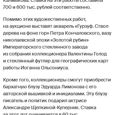
Калмыкова. Ставка на эти работы составила
700 и 600 тыс. рублей соответственно.
Помимо этих художественных работ,
на аукционе выставят акварель «Гурзуф. Ствол
дерева на фоне гор» Петра Кончаловского, вазу
николаевской эпохи «Золотой рубин»
Императорского стеклянного завода
из собрания коллекционера Валентины Голод
и стеклянный футляр для географических карт
работы Иоганна Ольсониуса.
Кроме того, коллекционеры смогут приобрести
бархатную блузу Эдуарда Лимонова с его
авторской вышивкой и инициалами. Эту блузу
писатель и политик подарил актрисе
Александре Щепкиной-Куперник. Ставка
за этот лот оценивается в 60 тыс.