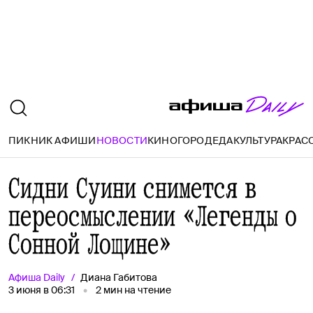
ПИКНИК АФИШИ
НОВОСТИ
КИНО
ГОРОД
ЕДА
КУЛЬТУРА
КРАС
Сидни Суини снимется в
переосмыслении «Легенды о
Сонной Лощине»
Афиша
Daily
Диана Габитова
3 июня в 06:31
2
мин на чтение