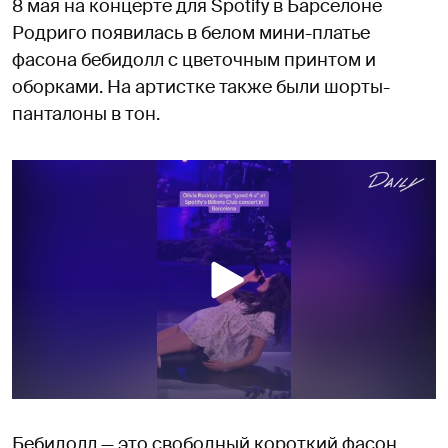
8 мая на концерте для Spotify в Барселоне
Родриго появилась в белом мини-платье
фасона бебидолл с цветочным принтом и
оборками. На артистке также были шорты-
панталоны в тон.
Бебидолл — это свободный короткий фасон,