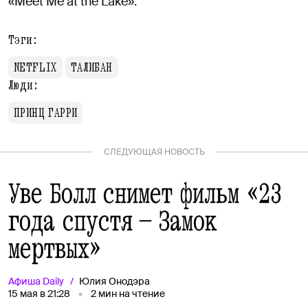
«Meet Me at the Lake».
Тэги:
NETFLIX
ТАЛИБАН
Люди:
ПРИНЦ ГАРРИ
СЛЕДУЮЩАЯ НОВОСТЬ
Уве Болл снимет фильм «23
года спустя — Замок
мертвых»
Афиша
Daily
Юлия Онодэра
15 мая в 21:28
2
мин на чтение