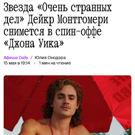
Звезда «Очень странных
дел» Дейкр Монтгомери
снимется в спин-оффе
«Джона Уика»
Афиша
Daily
Юлия Онодэра
15 мая в 19:14
1
мин на чтение