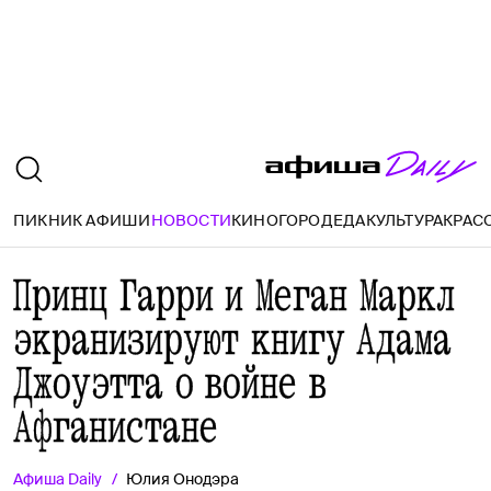
ПИКНИК АФИШИ
НОВОСТИ
КИНО
ГОРОД
ЕДА
КУЛЬТУРА
КРАС
Принц Гарри и Меган Маркл
экранизируют книгу Адама
Джоуэтта о войне в
Афганистане
Афиша
Daily
Юлия Онодэра