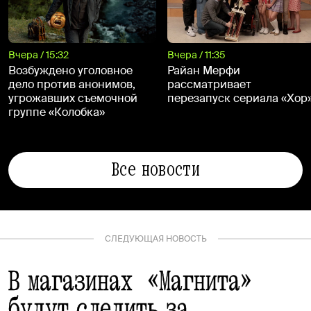
Вчера / 15:32
Вчера / 11:35
Возбуждено уголовное
Райан Мерфи
дело против анонимов,
рассматривает
угрожавших съемочной
перезапуск сериала «Хор
группе «Колобка»
Все новости
СЛЕДУЮЩАЯ НОВОСТЬ
В магазинах «Магнита»
будут следить за