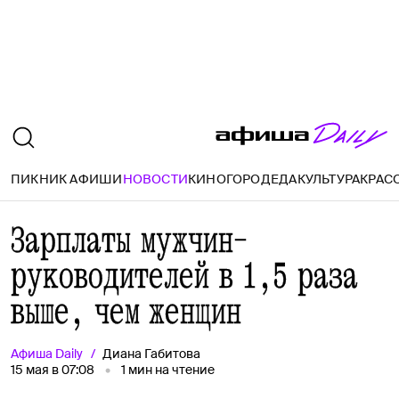
ПИКНИК АФИШИ
НОВОСТИ
КИНО
ГОРОД
ЕДА
КУЛЬТУРА
КРАС
Зарплаты мужчин-
руководителей в 1,5 раза
выше, чем женщин
Афиша
Daily
Диана Габитова
15 мая в 07:08
1
мин на чтение