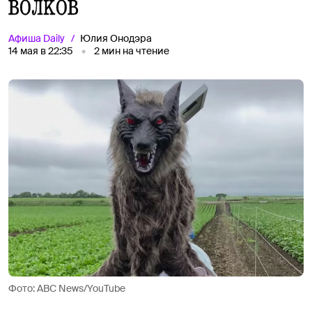
волков
Афиша
Daily
Юлия Онодэра
14 мая в 22:35
2
мин на чтение
Фото: ABC News/YouTube