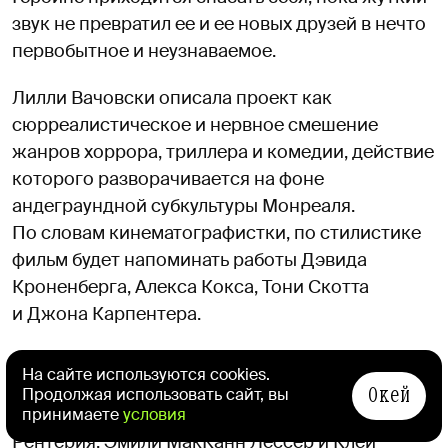
звук не превратил ее и ее новых друзей в нечто
первобытное и неузнаваемое.
Лилли Вачовски описала проект как
сюрреалистическое и нервное смешение
жанров хоррора, триллера и комедии, действие
которого разворачивается на фоне
андеграундной субкультуры Монреаля.
По словам кинематографистки, по стилистике
фильм будет напоминать работы Дэвида
Кроненберга, Алекса Кокса, Тони Скотта
и Джона Карпентера.
Помимо Вачовски, исполнительными
На сайте используются cookies.
продюсерами ленты выступят Энтони Ли,
Окей
Продолжая использовать сайт, вы
Лоуренс Маттис, Сара Флорес, Кристофер
принимаете
условия
Рентерия, Эмили МакКанн Лессер и Клей