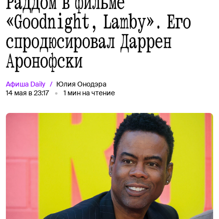
Раддом в фильме
«Goodnight, Lamby». Его
спродюсировал Даррен
Аронофски
Афиша
Daily
Юлия Онодэра
14 мая в 23:17
1
мин на чтение