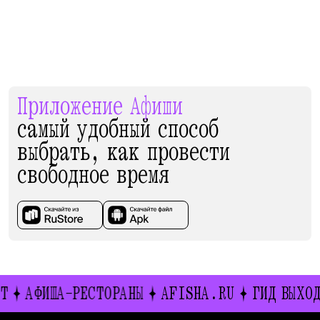
Приложение Афиши
самый удобный способ
выбрать, как провести
свободное время
СТОРАНЫ
AFISHA.RU
ГИД ВЫХОДНОГО ДНЯ
И