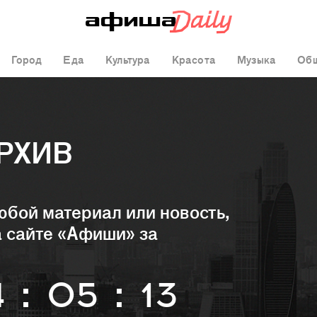
Город
Еда
Культура
Красота
Музыка
Общ
РХИВ
юбой материал или новость,
 сайте «Афиши» за
4
:
05
:
13