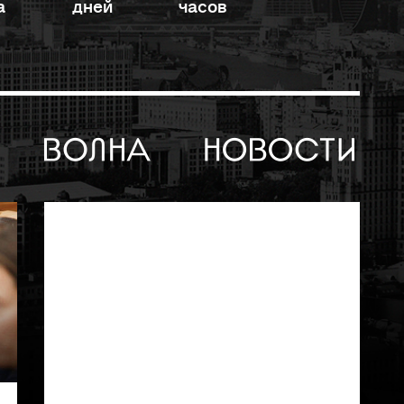
а
дней
часов