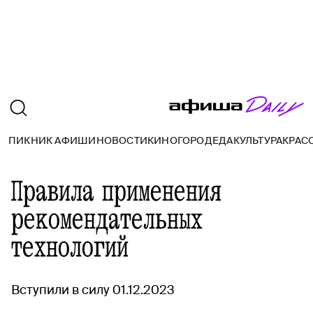
ПИКНИК АФИШИ
НОВОСТИ
КИНО
ГОРОД
ЕДА
КУЛЬТУРА
КРАС
Правила применения
рекомендательных
технологий
Вступили в силу 01.12.2023