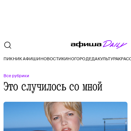
ПИКНИК АФИШИ
НОВОСТИ
КИНО
ГОРОД
ЕДА
КУЛЬТУРА
КРАС
Все рубрики
Это случилось со мной