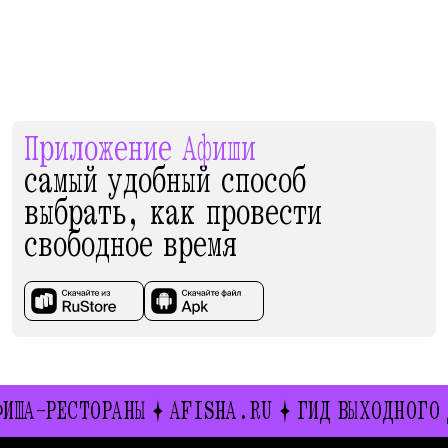
Приложение Афиши
самый удобный способ
выбрать, как провести
свободное время
АНЫ
AFISHA.RU
ГИД ВЫХОДНОГО ДНЯ
ИВЕНТ