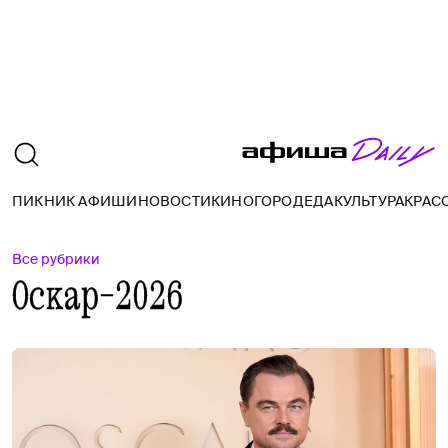
ПИКНИК АФИШИ
НОВОСТИ
КИНО
ГОРОД
ЕДА
КУЛЬТУРА
КРАС
Все рубрики
Оскар-2026