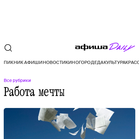
ПИКНИК АФИШИ
НОВОСТИ
КИНО
ГОРОД
ЕДА
КУЛЬТУРА
КРАС
Все рубрики
Работа мечты