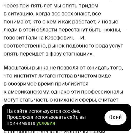
через три-пять лет мы опять придем
в ситуацию, когда все всех знают, все
понимают, кто с кем и как работает, и новые
люди в этой области перестанут быть нужны, —
говорит Галина Юзефович. — И,
соответственно, рынок подобного рода услуг
опять перейдет в фазу стагнации».
Масштабы рынка не позволяют ожидать того,
что институт литагентства в чистом виде
в обозримое время приблизится
к американскому, однако эти профессионалы
могут стать частью книжной сферы, считает
Настя Дьяченко. «Я думаю, литературные
На сайте используются cookies.
агенты будут помогать скорее строить
Окей
Продолжая использовать сайт, вы
принимаете
условия
писательскую карьеру, чем управлять правами
в договорах, сделках с издательствами,