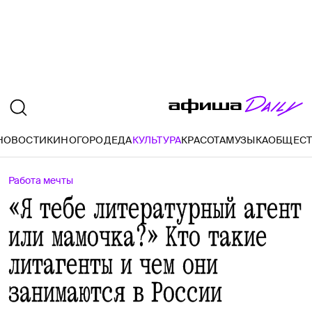
НОВОСТИ
КИНО
ГОРОД
ЕДА
КУЛЬТУРА
КРАСОТА
МУЗЫКА
ОБЩЕС
Работа мечты
«Я тебе литературный агент
или мамочка?» Кто такие
литагенты и чем они
занимаются в России