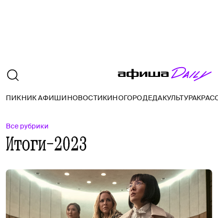
ПИКНИК АФИШИ
НОВОСТИ
КИНО
ГОРОД
ЕДА
КУЛЬТУРА
КРАС
Все рубрики
Итоги-2023