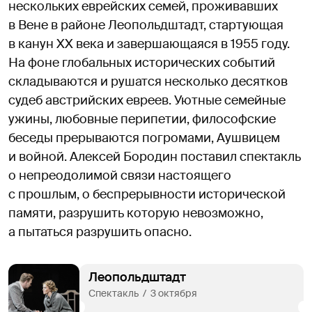
нескольких еврейских семей, проживавших
в Вене в районе Леопольдштадт, стартующая
в канун XX века и завершающаяся в 1955 году.
На фоне глобальных исторических событий
складываются и рушатся несколько десятков
судеб австрийских евреев. Уютные семейные
ужины, любовные перипетии, философские
беседы прерываются погромами, Аушвицем
и войной. Алексей Бородин поставил спектакль
о непреодолимой связи настоящего
с прошлым, о беспрерывности исторической
памяти, разрушить которую невозможно,
а пытаться разрушить опасно.
Леопольдштадт
Спектакль  /  3 октября