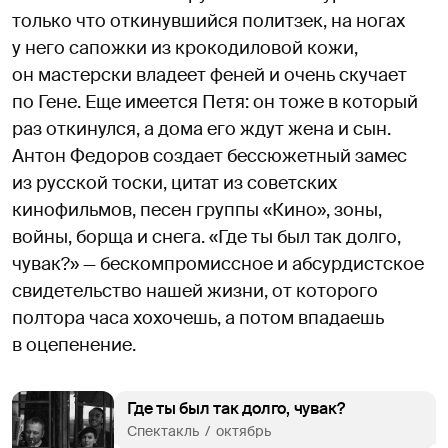
только что откинувшийся политзек, на ногах
у него сапожки из крокодиловой кожи,
он мастерски владеет феней и очень скучает
по Гене. Еще имеется Петя: он тоже в который
раз откинулся, а дома его ждут жена и сын.
Антон Федоров создает бессюжетный замес
из русской тоски, цитат из советских
кинофильмов, песен группы «Кино», зоны,
войны, борща и снега. «Где ты был так долго,
чувак?» — бескомпромиссное и абсурдистское
свидетельство нашей жизни, от которого
полтора часа хохочешь, а потом впадаешь
в оцепенение.
Где ты был так долго, чувак?
Спектакль  /  октябрь