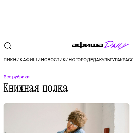
ПИКНИК АФИШИ
НОВОСТИ
КИНО
ГОРОД
ЕДА
КУЛЬТУРА
КРАС
Все рубрики
Книжная полка