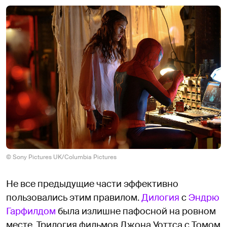
© Sony Pictures UK/Columbia Pictures
Не все предыдущие части эффективно
пользовались этим правилом.
Дилогия
с
Эндрю
Гарфилдом
была излишне пафосной на ровном
месте. Трилогия фильмов Джона Уоттса с Томом