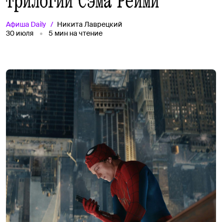
трилогии Сэма Рейми
Афиша
Daily
Никита Лаврецкий
30 июля
5
мин на чтение