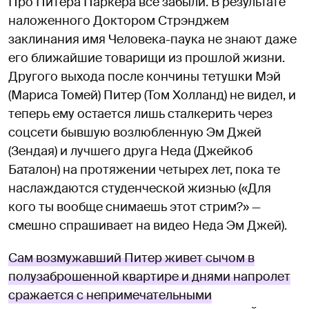
Про Питера Паркера все забыли. В результате
наложенного Доктором Стрэнджем
заклинания имя Человека-паука не знают даже
его ближайшие товарищи из прошлой жизни.
Другого выхода после кончины тетушки Мэй
(Мариса Томей) Питер (Том Холланд) не видел, и
теперь ему остается лишь сталкерить через
соцсети бывшую возлюбленную Эм Джей
(Зендая) и лучшего друга Неда (Джейкоб
Баталон) на протяжении четырех лет, пока те
наслаждаются студенческой жизнью («Для
кого ты вообще снимаешь этот стрим?» —
смешно спрашивает на видео Неда Эм Джей).
Сам возмужавший Питер живет сычом в
полузаброшенной квартире и днями напролет
сражается с непримечательными