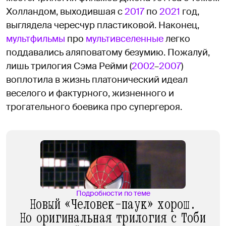
Холландом, выходившая с
2017
по
2021
год,
выглядела чересчур пластиковой. Наконец,
мультфильмы
про
мультивселенные
легко
поддавались аляповатому безумию. Пожалуй,
лишь трилогия Сэма Рейми (
2002
–
2007
)
воплотила в жизнь платонический идеал
веселого и фактурного, жизненного и
трогательного боевика про супергероя.
Подробности по теме
Новый «Человек-паук» хорош.
Но оригинальная трилогия с Тоби