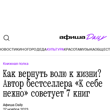
НОВОСТИ
КИНО
ГОРОД
ЕДА
КУЛЬТУРА
КРАСОТА
МУЗЫКА
ОБЩЕС
Книжная полка
Как вернуть волю к жизни?
Автор бестселлера «К себе
нежно» советует 7 книг
Афиша Daily
27 ноября 2023