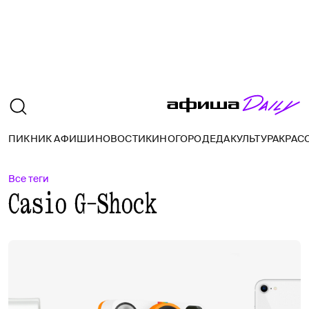
ПИКНИК АФИШИ
НОВОСТИ
КИНО
ГОРОД
ЕДА
КУЛЬТУРА
КРАС
Все теги
Casio G-Shock