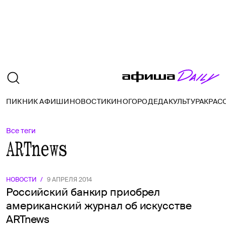
ПИКНИК АФИШИ
НОВОСТИ
КИНО
ГОРОД
ЕДА
КУЛЬТУРА
КРАС
Все теги
ARTnews
НОВОСТИ
/
9 АПРЕЛЯ 2014
Российский банкир приобрел
американский журнал об искусстве
ARTnews