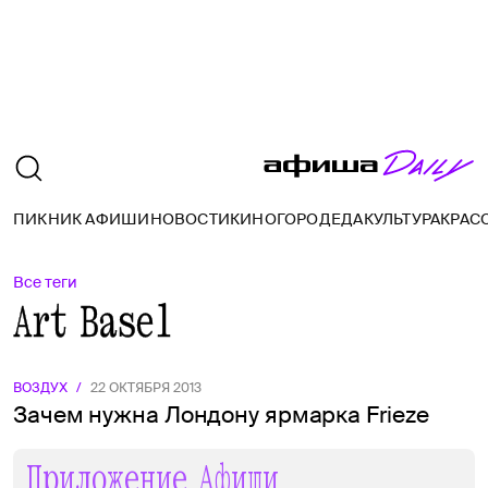
ПИКНИК АФИШИ
НОВОСТИ
КИНО
ГОРОД
ЕДА
КУЛЬТУРА
КРАС
Все теги
Art Basel
ВОЗДУХ
/
22 ОКТЯБРЯ 2013
Зачем нужна Лондону ярмарка Frieze
Приложение Афиши