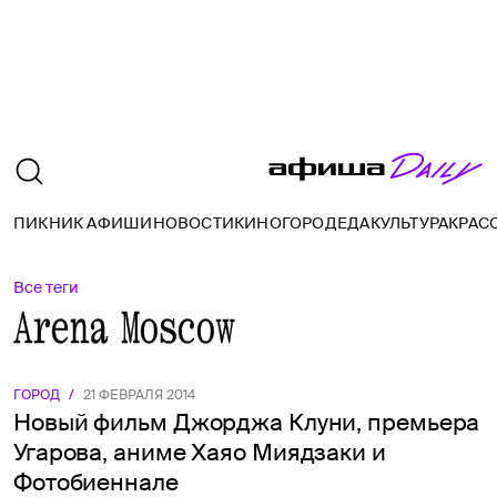
ПИКНИК АФИШИ
НОВОСТИ
КИНО
ГОРОД
ЕДА
КУЛЬТУРА
КРАС
Все теги
Arena Moscow
ГОРОД
/
21 ФЕВРАЛЯ 2014
Новый фильм Джорджа Клуни, премьера
Угарова, аниме Хаяо Миядзаки и
Фотобиеннале