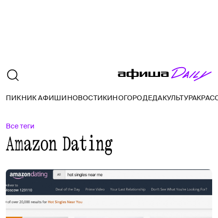
ПИКНИК АФИШИ
НОВОСТИ
КИНО
ГОРОД
ЕДА
КУЛЬТУРА
КРАС
Все теги
Amazon Dating