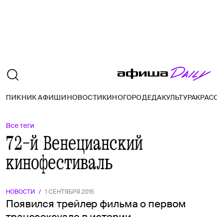
ПИКНИК АФИШИ
НОВОСТИ
КИНО
ГОРОД
ЕДА
КУЛЬТУРА
КРАС
Все теги
72-й Венецианский
кинофестиваль
НОВОСТИ
/
1 СЕНТЯБРЯ 2015
Появился трейлер фильма о первом