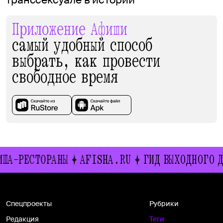
транссексуале в истории
Приложение Афиши
самый удобный способ
выбрать, как провести
свободное время
ИША-РЕСТОРАНЫ
AFISHA.RU
ГИД ВЫХОДНОГО Д
Спецпроекты
Рубрики
Редакция
Теги