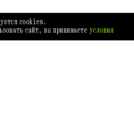
зуются cookies.
ьзовать сайт, вы принимаете
условия
ГИД ВЫХОДНОГО ДНЯ
ИВЕНТ 
Приложение Афиш
самый удобный с
как провести св
атьи