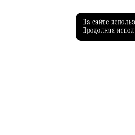
На сайте исполь
Продолжая испол
АФИША-РЕСТОРАНЫ
AFISHA.RU
Спецпроекты
Рубрики
Редакция
Теги
Условия использования
Авторы
Политика конфиденциальности
Полезные ст
Рекламодателям
Эксперты