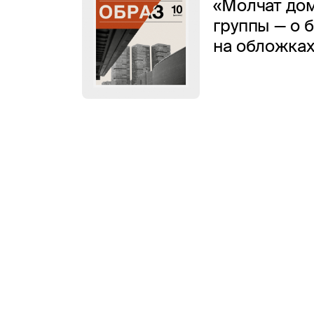
«Молчат дом
группы — о 
на обложка