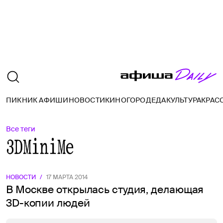
ПИКНИК АФИШИ
НОВОСТИ
КИНО
ГОРОД
ЕДА
КУЛЬТУРА
КРАС
Все теги
3DMiniMe
НОВОСТИ
/
17 МАРТА 2014
В Москве открылась студия, делающая
3D-копии людей