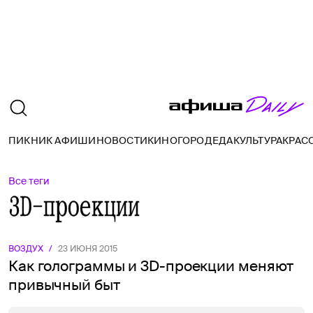
ПИКНИК АФИШИ
НОВОСТИ
КИНО
ГОРОД
ЕДА
КУЛЬТУРА
КРАС
Все теги
3D-проекции
ВОЗДУХ
/
23 ИЮНЯ 2015
Как голограммы и 3D-проекции меняют
привычный быт