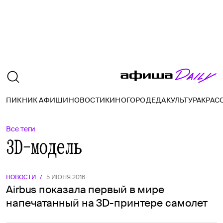
ПИКНИК АФИШИ
НОВОСТИ
КИНО
ГОРОД
ЕДА
КУЛЬТУРА
КРАС
Все теги
3D-модель
НОВОСТИ
/
5 ИЮНЯ 2016
Airbus показала первый в мире
напечатанный на 3D-принтере самолет