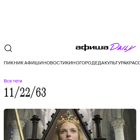
ПИКНИК АФИШИ
НОВОСТИ
КИНО
ГОРОД
ЕДА
КУЛЬТУРА
КРАС
Все теги
11/22/63