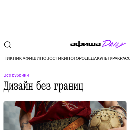
ПИКНИК АФИШИ
НОВОСТИ
КИНО
ГОРОД
ЕДА
КУЛЬТУРА
КРАС
Все рубрики
Дизайн без границ