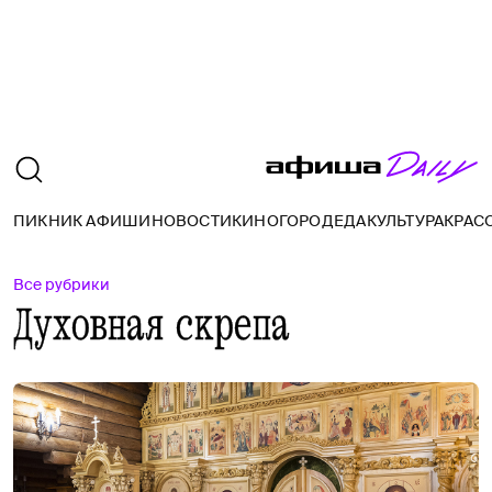
ПИКНИК АФИШИ
НОВОСТИ
КИНО
ГОРОД
ЕДА
КУЛЬТУРА
КРАС
Все рубрики
Духовная скрепа