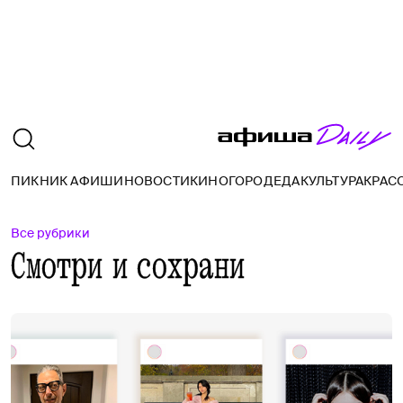
ПИКНИК АФИШИ
НОВОСТИ
КИНО
ГОРОД
ЕДА
КУЛЬТУРА
КРАС
Все рубрики
Смотри и сохрани