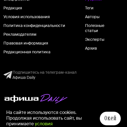
Редакция
Теги
Условия использования
Авторы
Политика конфиденциальности
Полезные
статьи
Рекламодателям
Эксперты
Правовая информация
Архив
Редакционная политика
Подпишитесь на телеграм-канал
Афиша Daily
На информационном ресурсе применяются рекомендательные
На сайте используются cookies.
технологии в соответствии с
Правилами
Окей
Продолжая использовать сайт, вы
© ООО «СИМ», 1999–2026, 18+
принимаете
условия