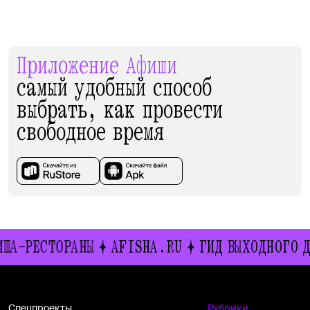
Приложение Афиши
самый удобный способ
выбрать, как провести
свободное время
НЫ
AFISHA.RU
ГИД ВЫХОДНОГО ДНЯ
ИВЕНТ 
Спецпроекты
Рубрики