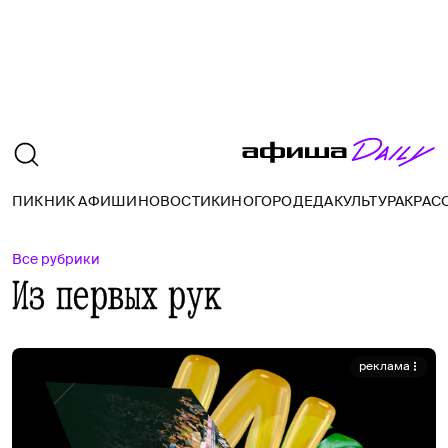
ПИКНИК АФИШИ
НОВОСТИ
КИНО
ГОРОД
ЕДА
КУЛЬТУРА
КРАС
Все рубрики
Из первых рук
реклама