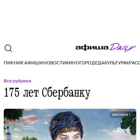
ПИКНИК АФИШИ
НОВОСТИ
КИНО
ГОРОД
ЕДА
КУЛЬТУРА
КРАС
Все рубрики
175 лет Сбербанку
реклама