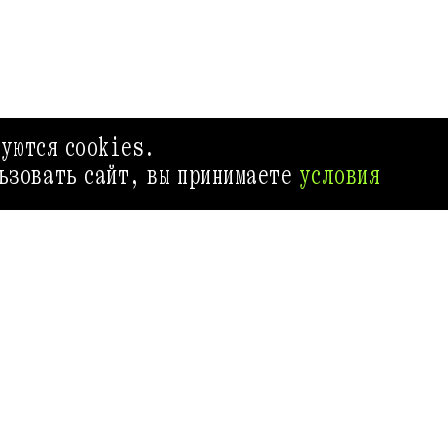
зуются cookies.
ьзовать сайт, вы принимаете
условия
ГИД ВЫХОДНОГО ДНЯ
ИВЕНТ МА
Приложение Афиш
самый удобный с
как провести св