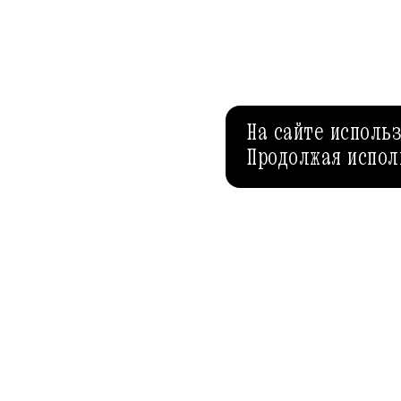
На сайте исполь
Продолжая испол
АФИША-РЕСТОРАНЫ
AFISHA.RU
Спецпроекты
Рубрики
Редакция
Теги
Условия использования
Авторы