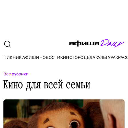
ПИКНИК АФИШИ
НОВОСТИ
КИНО
ГОРОД
ЕДА
КУЛЬТУРА
КРАС
Все рубрики
Кино для всей семьи