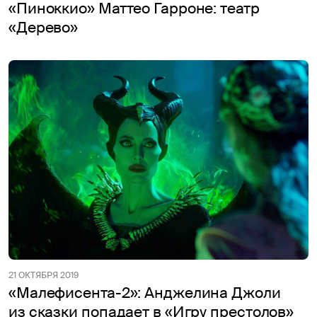
«Пиноккио» Маттео Гарроне: театр
«Дерево»
21 ОКТЯБРЯ 2019
«Малефисента-2»: Анджелина Джоли
из сказки попадает в «Игру престолов»