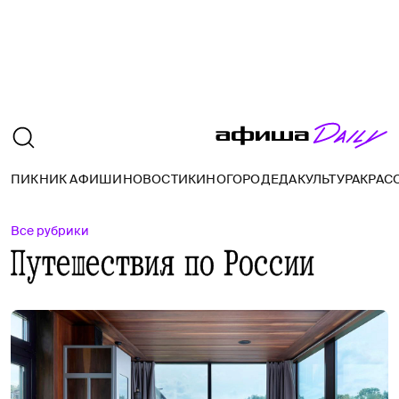
ПИКНИК АФИШИ
НОВОСТИ
КИНО
ГОРОД
ЕДА
КУЛЬТУРА
КРАС
Все рубрики
Путешествия по России