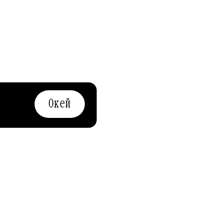
Окей
ИВЕНТ МАРКЕТ
АФИША-РЕСТОР
и