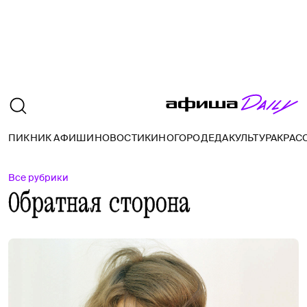
ПИКНИК АФИШИ
НОВОСТИ
КИНО
ГОРОД
ЕДА
КУЛЬТУРА
КРАС
Все рубрики
Обратная сторона