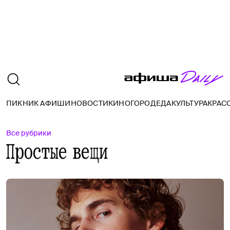
ПИКНИК АФИШИ
НОВОСТИ
КИНО
ГОРОД
ЕДА
КУЛЬТУРА
КРАС
Все рубрики
Простые вещи