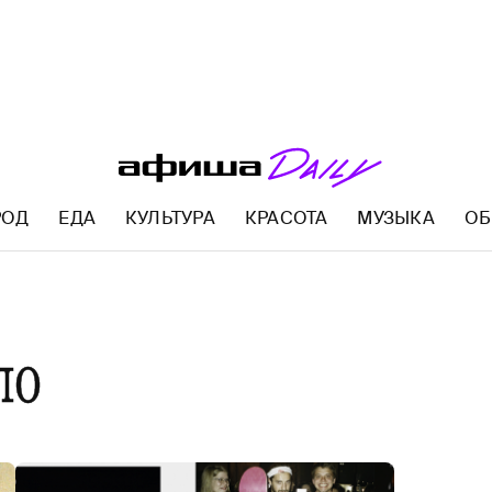
РОД
ЕДА
КУЛЬТУРА
КРАСОТА
МУЗЫКА
ОБ
AFISHA.RU
ло