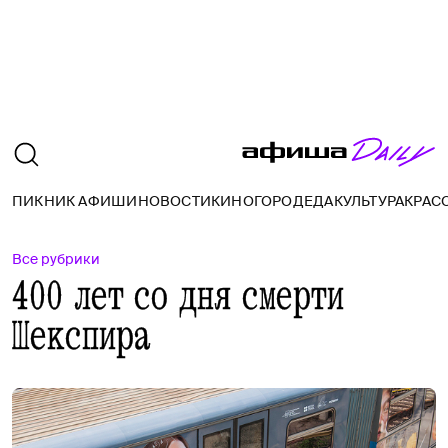
ПИКНИК АФИШИ
НОВОСТИ
КИНО
ГОРОД
ЕДА
КУЛЬТУРА
КРАС
Все рубрики
400 лет со дня смерти
Шекспира