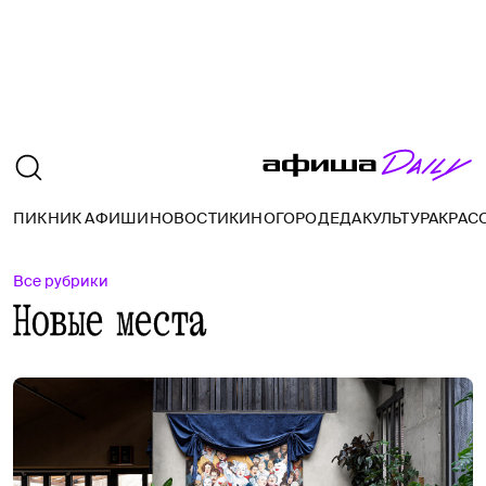
ПИКНИК АФИШИ
НОВОСТИ
КИНО
ГОРОД
ЕДА
КУЛЬТУРА
КРАС
Все рубрики
Новые места