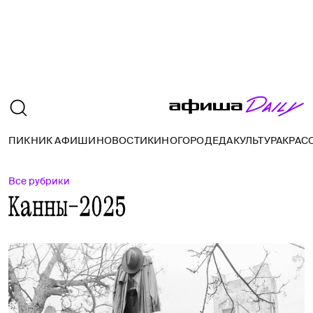
ПИКНИК АФИШИ
НОВОСТИ
КИНО
ГОРОД
ЕДА
КУЛЬТУРА
КРАС
Все рубрики
Канны-2025