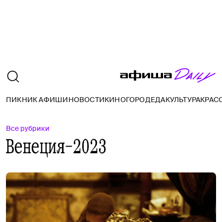
ПИКНИК АФИШИ
НОВОСТИ
КИНО
ГОРОД
ЕДА
КУЛЬТУРА
КРАС
Все рубрики
Венеция-2023