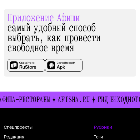
Приложение Афиши
самый удобный способ
выбрать, как провести
свободное время
А-РЕСТОРАНЫ
AFISHA.RU
ГИД ВЫХОДНОГО ДНЯ
Спецпроекты
Рубрики
Редакция
Теги