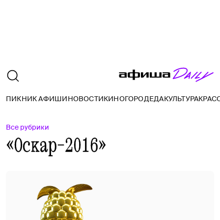
ПИКНИК АФИШИ
НОВОСТИ
КИНО
ГОРОД
ЕДА
КУЛЬТУРА
КРАС
Все рубрики
«Оскар-2016»