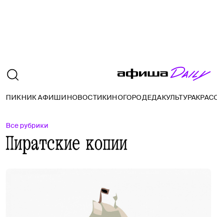
ПИКНИК АФИШИ
НОВОСТИ
КИНО
ГОРОД
ЕДА
КУЛЬТУРА
КРАС
Все рубрики
Пиратские копии